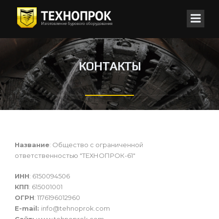
КОНТАКТЫ
Название
: Общество с ограниченной
ответственностью "ТЕХНОПРОК-61"
ИНН
: 6150094506
КПП
: 615001001
ОГРН
: 1176196012960
E-mail:
info@tehnoprok.com
Сайт:
www.tehnoprok.com