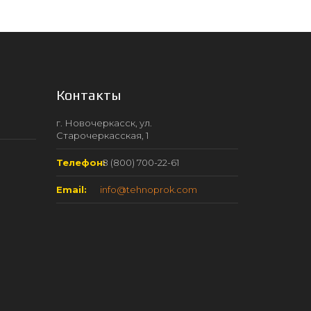
Контакты
г. Новочеркасск, ул.
Старочеркасская, 1
Телефон:
8 (800) 700-22-61
Email:
info@tehnoprok.com