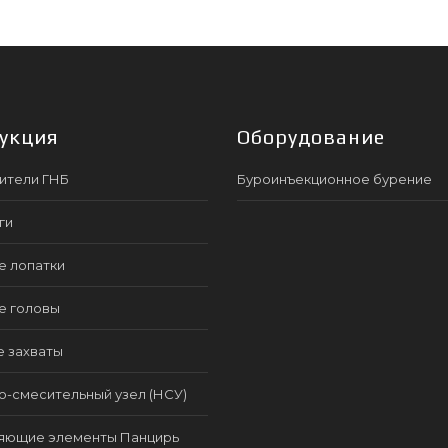
укция
Оборудование
ители ГНБ
Буроинъекционное бурение
ги
е лопатки
е головы
е захваты
-смесительный узел (НСУ)
яющие элементы Панцирь