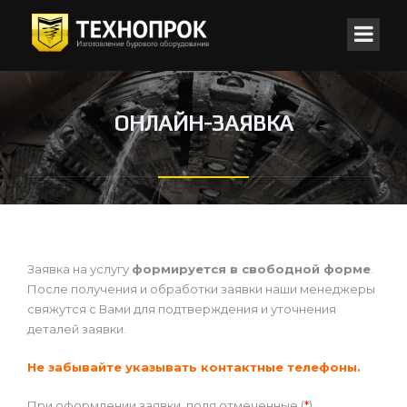
ОНЛАЙН-ЗАЯВКА
Заявка на услугу
формируется в свободной форме
.
После получения и обработки заявки наши менеджеры
свяжутся с Вами для подтверждения и уточнения
деталей заявки.
Не забывайте указывать контактные телефоны.
При оформлении заявки, поля отмеченные (
*
)