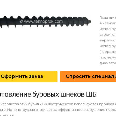
Главным 
выступа
использ
строител
вертикал
использу
(георазв
промежу
диаметра
Оформить заказ
Спросить специал
отовление буровых шнеков ШБ
изводства этих бурильных инструментов используется прочная 
ию. Их конструкция отвечает за эффективное разрушение поро
ктующих.