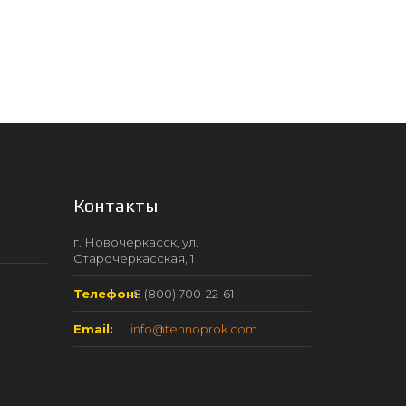
Контакты
г. Новочеркасск, ул.
Старочеркасская, 1
Телефон:
8 (800) 700-22-61
Email:
info@tehnoprok.com