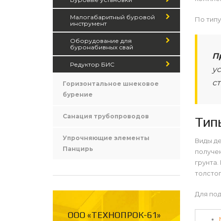
Малогабаритный буровой
По типу
инструмент
Оборудование для
буронабивных свай
П
Редуктор БИС
у
с
Горизонтальное шнековое
бурение
Санация трубопроводов
Тип
Упрочняющие элементы
Виды д
Панцирь
получен
грунта
толстог
Для под
ООО «ТЕХНОПРОК-61»