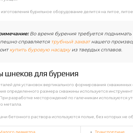
 изготовления бурильное оборудование делится на литое, литое 
римечание:
Во время бурения требуется поднимать 
спешно справляется
трубный захват
нашего производ
тоит
купить буровую насадку
из твердых сплавов.
ы шнеков для бурения
еталей для установок вертикального формирования скважинных 
ия определенного размера скважины используется инструмент 
. При разработке месторождений по галечникам используются 
о металла.
ачи бетонного раствора используются полые, без которых не о
Малого диаметра
Транспортные