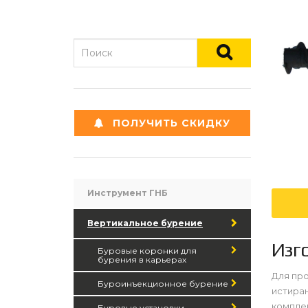
ПОЛУЧИТЬ СКИДКУ
Инструмент ГНБ
Вертикальное бурение
Изг
Буровые коронки для
бурения в карьерах
Для про
Буроинъекционное бурение
истиран
компле
Буровые установки