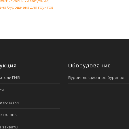
упить скальный забурник
;
ена бурошнека для грунтов
.
укция
Оборудование
ители ГНБ
Буроинъекционное бурение
ги
е лопатки
е головы
е захваты