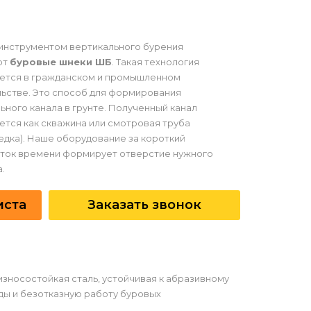
инструментом вертикального бурения
ют
буровые шнеки ШБ
. Такая технология
уется в гражданском и промышленном
ьстве. Это способ для формирования
ьного канала в грунте. Полученный канал
ется как скважина или смотровая труба
едка). Наше оборудование за короткий
ток времени формирует отверстие нужного
.
иста
Заказать звонок
износостойкая сталь, устойчивая к абразивному
ды и безотказную работу буровых