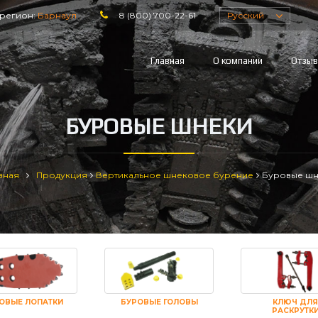
регион:
Барнаул
8 (800) 700-22-61
Русский
Главная
О компании
Отзы
БУРОВЫЕ ШНЕКИ
вная
Продукция
Вертикальное шнековое бурение
Буровые шн
ОВЫЕ ЛОПАТКИ
БУРОВЫЕ ГОЛОВЫ
КЛЮЧ ДЛЯ
РАСКРУТК