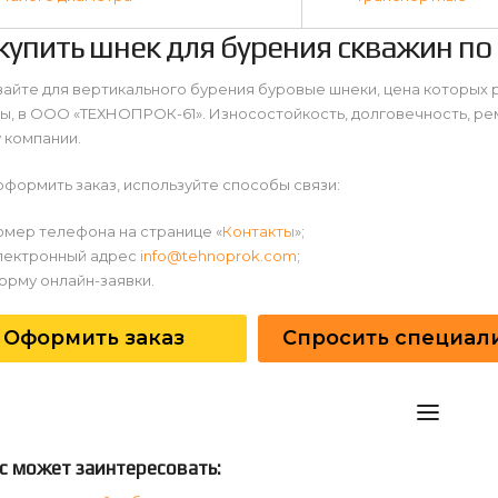
купить шнек для бурения скважин по
айте для вертикального бурения буровые шнеки, цена которых 
ы, в ООО «ТЕХНОПРОК-61». Износостойкость, долговечность, ре
 компании.
формить заказ, используйте способы связи:
омер телефона на странице «
Контакты
»;
лектронный адрес
info@tehnoprok.com
;
орму онлайн-заявки.
Оформить заказ
Спросить специал
с может заинтересовать: